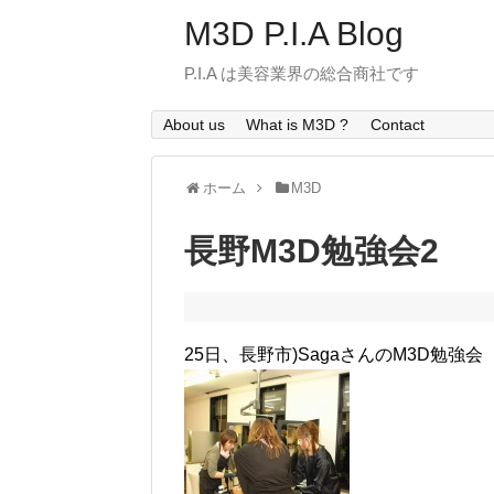
M3D P.I.A Blog
P.I.A は美容業界の総合商社です
About us
What is M3D ?
Contact
ホーム
M3D
長野M3D勉強会2
25日、長野市)SagaさんのM3D勉強会