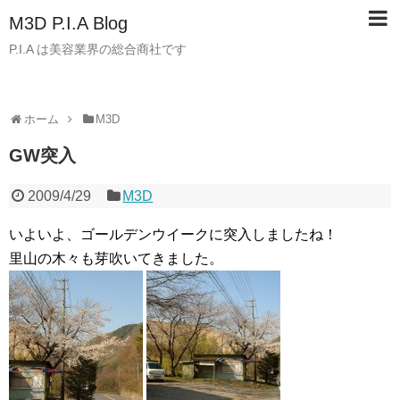
M3D P.I.A Blog
P.I.A は美容業界の総合商社です
ホーム
M3D
GW突入
2009/4/29
M3D
いよいよ、ゴールデンウイークに突入しましたね！
里山の木々も芽吹いてきました。