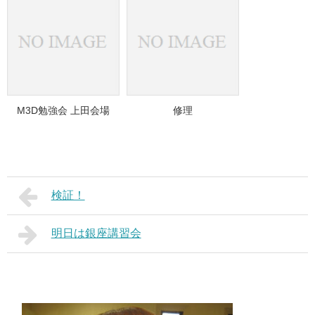
M3D勉強会 上田会場
修理
検証！
明日は銀座講習会