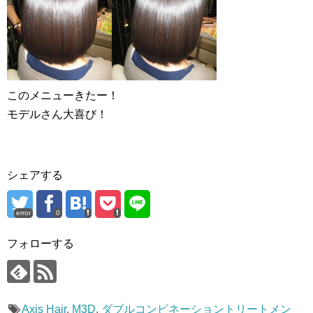
このメニューきたー！
モデルさん大喜び！
シェアする
error
0
フォローする
Axis Hair
,
M3D
,
ダブルコンビネーショントリートメン