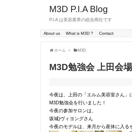
M3D P.I.A Blog
P.I.A は美容業界の総合商社です
About us
What is M3D ?
Contact
ホーム
M3D
M3D勉強会 上田会
今夜は、上田の「エルム美容室さん」
M3D勉強会を行いました！
今夜の参加サロンは、
坂城)ヴィヨングさん
今夜のモデルは、来月から産休に入る