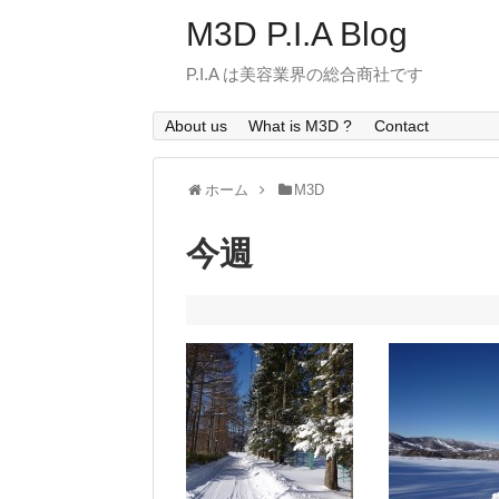
M3D P.I.A Blog
P.I.A は美容業界の総合商社です
About us
What is M3D ?
Contact
ホーム
M3D
今週