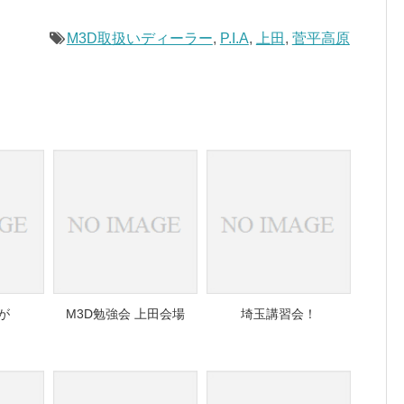
M3D取扱いディーラー
,
P.I.A
,
上田
,
菅平高原
が
M3D勉強会 上田会場
埼玉講習会！