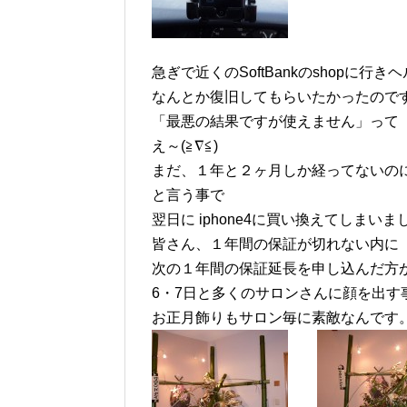
急ぎで近くのSoftBankのshopに行きヘル
なんとか復旧してもらいたかったのですが
「最悪の結果ですが使えません」って
え～(≧∇≦)
まだ、１年と２ヶ月しか経ってないのにぃ－
と言う事で
翌日に iphone4に買い換えてしまいました
皆さん、１年間の保証が切れない内に
次の１年間の保証延長を申し込んだ方が
6・7日と多くのサロンさんに顔を出す事が
お正月飾りもサロン毎に素敵なんです