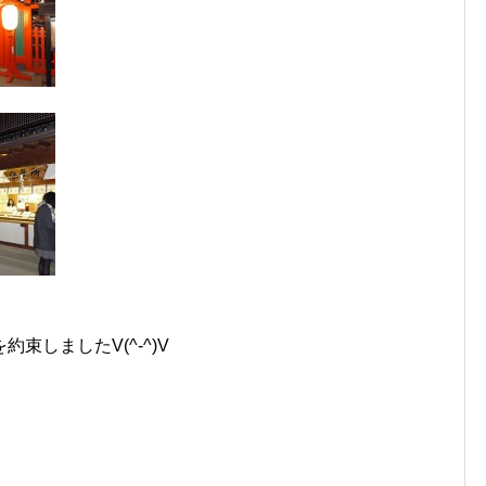
束しましたV(^-^)V