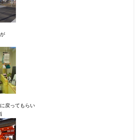
すが
社に戻ってもらい
詣