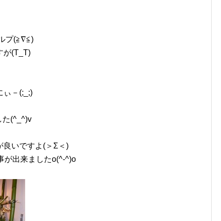
プ(≧∇≦)
(T_T)
(;_;)
(^_^)v
良いですよ(＞Σ＜)
出来ましたo(^-^)o
。