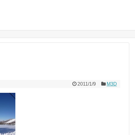
2011/1/9
M3D