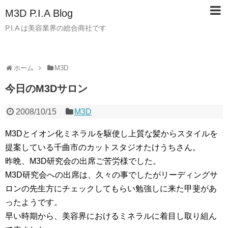
M3D P.I.A Blog
P.I.A は美容業界の総合商社です
ホーム
M3D
今日のM3Dサロン
2008/10/15
M3D
M3Dとイオン化ミネラルを駆使し上質な髪からスタイルを
提案している千曲市のカットスタジオたけうちさん。
昨晩、M3D研究会の出席ご苦労様でした。
M3D研究会への出席は、久々の事でしたがリーディングサ
ロンの先生方にチェックしてもらい勉強しに来た甲斐があ
ったようです。
早い時期から、美容界におけるミネラルに着目し取り組ん