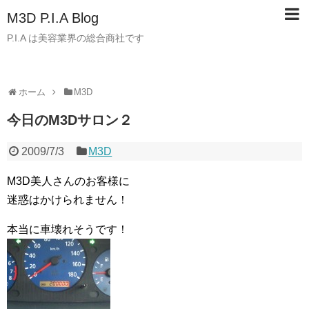
M3D P.I.A Blog
P.I.A は美容業界の総合商社です
ホーム
M3D
今日のM3Dサロン２
2009/7/3
M3D
M3D美人さんのお客様に
迷惑はかけられません！
本当に車壊れそうです！