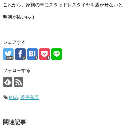
これから、家族の車にスタッドレスタイヤを履かせないと
明朝が怖い(-.-;)
シェアする
error
0
フォローする
P.I.A
,
菅平高原
関連記事