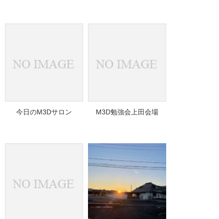
今日のM3Dサロン
M3D勉強会上田会場