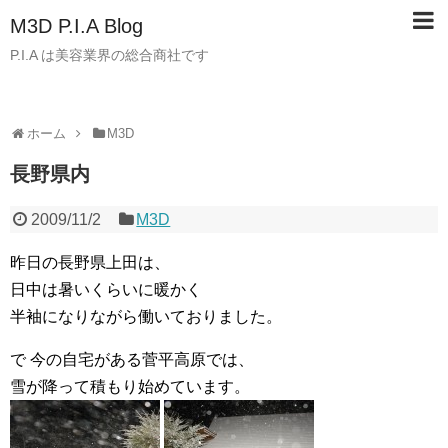
M3D P.I.A Blog
P.I.A は美容業界の総合商社です
ホーム
M3D
長野県内
2009/11/2
M3D
昨日の長野県上田は、
日中は暑いくらいに暖かく
半袖になりながら働いておりました。
で 今の自宅がある菅平高原では、
雪が降って積もり始めています。