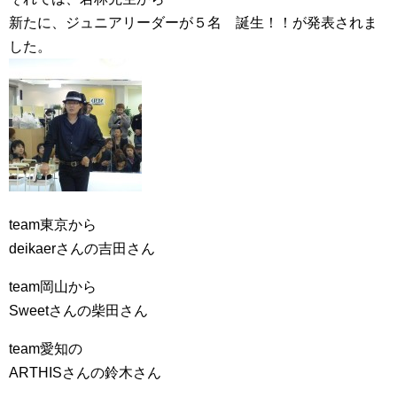
新たに、ジュニアリーダーが５名 誕生！！が発表されま
した。
team東京から
deikaerさんの吉田さん
team岡山から
Sweetさんの柴田さん
team愛知の
ARTHISさんの鈴木さん