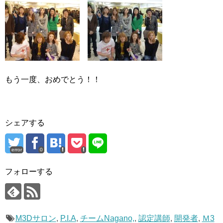
もう一度、おめでとう！！
シェアする
error
0
フォローする
M3Dサロン
,
P.I.A
,
チームNagano,
,
認定講師
,
開発者
,
Ｍ3