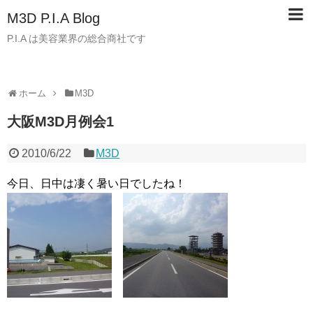
M3D P.I.A Blog
P.I.A は美容業界の総合商社です
ホーム
M3D
大阪M3D月例会1
2010/6/22
M3D
今日、日中は凄く暑い日でしたね！