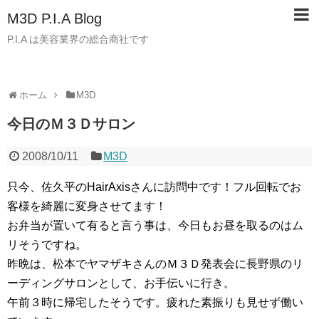
M3D P.I.A Blog
P.I.A は美容業界の総合商社です
ホーム
M3D
今日のＭ３Ｄサロン
2008/10/11
M3D
只今、佐久平のHairAxisさんに訪問中です！フル回転でお
客様を綺麗に変身させてます！
お弁当が置いて有ると言う事は、今日もお昼を取るのはム
リそうですね。
昨晩は、松本でヤマザキさんのＭ３Ｄ発表会に長野県のリ
ーディングサロンとして、お手伝いに行き。
午前３時に帰宅したそうです。疲れた素振りも見せず働い