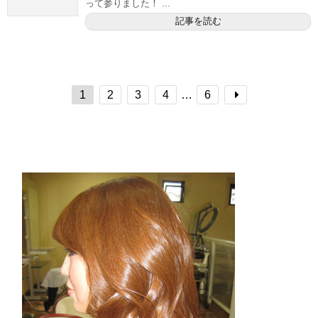
って参りました！ ...
記事を読む
1
2
3
4
…
6