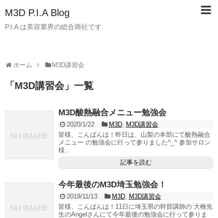
M3D P.I.A Blog
P.I.A は美容業界の総合商社です
ホーム
M3D講習会
「
M3D講習会
」
一覧
M3D酸熱融合メニュー勉強会
2020/1/22
M3D
,
M3D講習会
皆様、こんばんは！昨日は、山梨の本部にて酸熱融合
メニュー の勉強会に行って参りました^_^ 参加サロン
様...
記事を読む
今年最後のM3D埼玉勉強会！
2019/11/13
M3D
,
M3D講習会
皆様、こんばんは！11日に埼玉県の幹部講師の 大橋先
生のAngelさんにて今年最後の勉強会に行って参りま