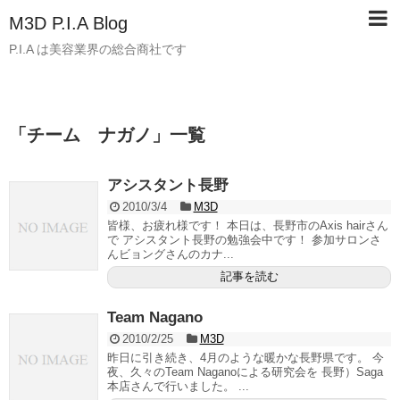
M3D P.I.A Blog
P.I.A は美容業界の総合商社です
「
チーム ナガノ
」
一覧
アシスタント長野
2010/3/4
M3D
皆様、お疲れ様です！ 本日は、長野市のAxis hairさん
で アシスタント長野の勉強会中です！ 参加サロンさ
んビョングさんのカナ...
記事を読む
Team Nagano
2010/2/25
M3D
昨日に引き続き、4月のような暖かな長野県です。 今
夜、久々のTeam Naganoによる研究会を 長野）Saga
本店さんで行いました。 ...