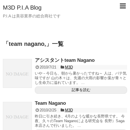
M3D P.I.A Blog
P.I.A は美容業界の総合商社です
「
team nagano,
」
一覧
アシスタントteam Nagano
2010/7/21
M3D
いや－今日も、朝から暑かったですね～ 人は、バテ気
味ですが 山の木々は、先週の大雨の影響か葉が青々と
し生命力に溢れています。 ...
記事を読む
Team Nagano
2010/2/25
M3D
昨日に引き続き、4月のような暖かな長野県です。 今
夜、久々のTeam Naganoによる研究会を 長野）Saga
本店さんで行いました。 ...