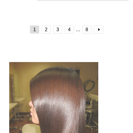
1
2
3
4
…
8