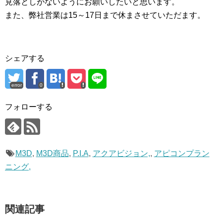
見落としがないようにお願いしたいと思います。
また、弊社営業は15～17日まで休まさせていただます。
シェアする
error
0
フォローする
M3D
,
M3D商品
,
P.I.A
,
アクアビジョン,
,
アピコンプラン
ニング,
関連記事