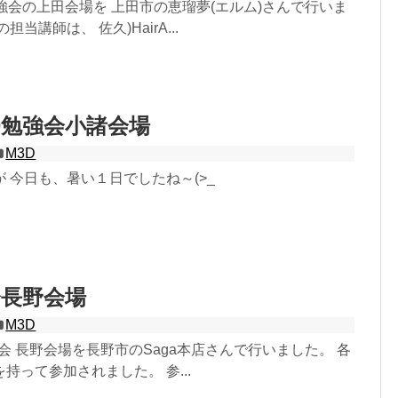
強会の上田会場を 上田市の恵瑠夢(エルム)さんで行いま
当講師は、 佐久)HairA...
D勉強会小諸会場
M3D
 今日も、暑い１日でしたね～(>_
会長野会場
M3D
強会 長野会場を長野市のSaga本店さんで行いました。 各
持って参加されました。 参...