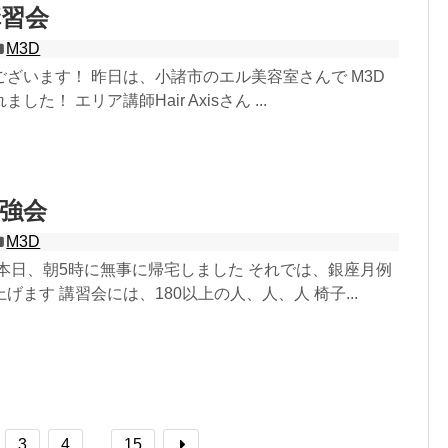
講習会
M3D
ざいます！ 昨日は、小諸市のエル美容室さんで M3D
た！ エリア講師Hair Axisさん ...
強会
M3D
本日、朝5時に無事に帰宅しました それでは、銀座月例
げます 講習会には、180以上の人、人、人 椅子...
3
4
…
15