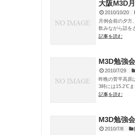
大阪M3D
2010/10/20
月例会前の夕方
飲みながら話をさ
記事を読む
M3D勉強
2010/7/29
昨晩の菅平高原は
3時には15.2℃ま
記事を読む
M3D勉強
2010/7/8