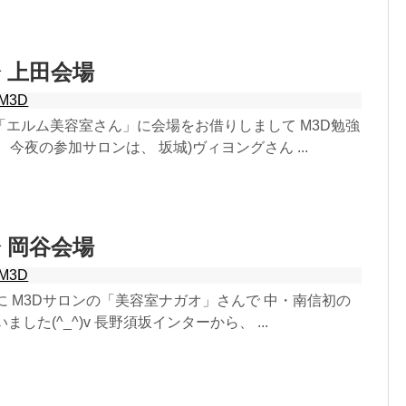
会 上田会場
M3D
「エルム美容室さん」に会場をお借りしまして M3D勉強
 今夜の参加サロンは、 坂城)ヴィヨングさん ...
会 岡谷会場
M3D
に M3Dサロンの「美容室ナガオ」さんで 中・南信初の
ました(^_^)v 長野須坂インターから、 ...