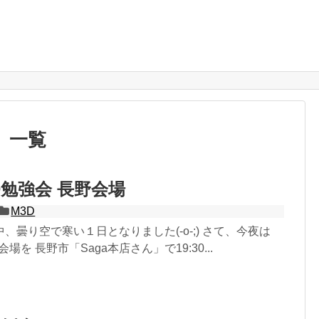
」
一覧
D勉強会 長野会場
M3D
、曇り空で寒い１日となりました(-o-;) さて、今夜は
場を 長野市「Saga本店さん」で19:30...