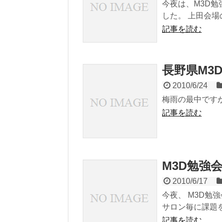
今夜は、M3D勉
した。 上田会場の担
記事を読む
長野県M3
2010/6/24
梅雨の最中ですが
記事を読む
M3D勉強
2010/6/17
今夜、 M3D勉
サロン毎に課題を
記事を読む