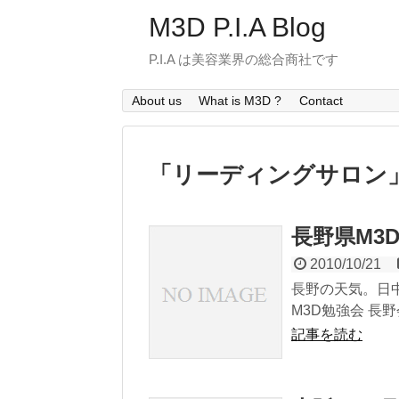
M3D P.I.A Blog
P.I.A は美容業界の総合商社です
About us
What is M3D ?
Contact
「
リーディングサロン
長野県M3
2010/10/21
長野の天気。日中
M3D勉強会 長野会
記事を読む